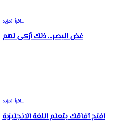
اِقرأ المزيد...
غض البصر... ذلك أزكى لهم
اِقرأ المزيد...
افتح آفاقك بتعلم اللغة الانجليزية