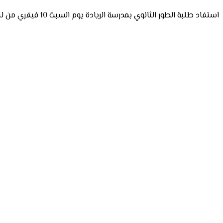
استفاد طلبة الطور الثانوي بمدرسة الريادة يوم السبت 10 فيفري من لقاء متميز مع الأستاذ زكرياء بن يونس حجاج في مداخلة قيمة تحفيزية بعنوان "افتح آفاقك بتعلُّم اللغة الإنجليزية"